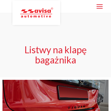
Listwy na klapę
bagażnika